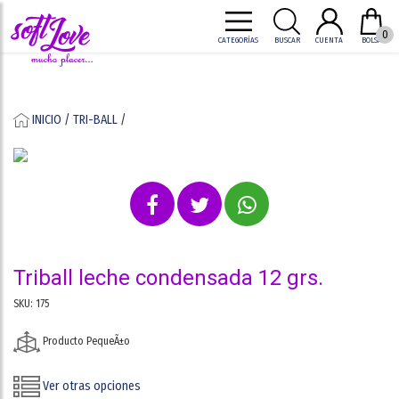
0
CATEGORÍAS
BUSCAR
CUENTA
BOLSA
INICIO /
TRI-BALL
/
triball leche condensada 12 grs.
SKU: 175
Producto PequeÃ±o
Ver otras opciones