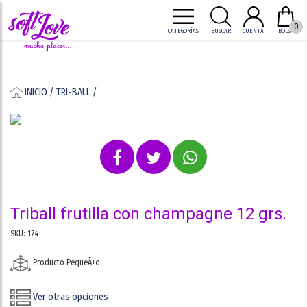
0
CATEGORÍAS
BUSCAR
CUENTA
BOLSA
INICIO /
TRI-BALL
/
triball frutilla con champagne 12 grs.
SKU: 174
Producto PequeÃ±o
Ver otras opciones