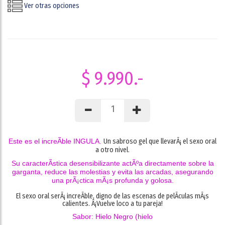
Ver otras opciones
$ 9.990.-
Este es el increÃ­ble INGULA.
Un sabroso gel que llevarÃ¡ el sexo oral
a otro nivel.
Su caracterÃ­stica desensibilizante actÃºa directamente sobre la
garganta, reduce las molestias y evita las arcadas, asegurando
una prÃ¡ctica mÃ¡s profunda y golosa.
El sexo oral serÃ¡ increÃ­ble, digno de las escenas de pelÃ­culas mÃ¡s
calientes.
Â¡Vuelve loco a tu pareja!
Sabor: Hielo Negro (hielo