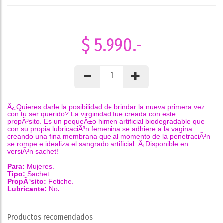
$ 5.990.-
Â¿Quieres darle la posibilidad de brindar la nueva primera vez
con tu ser querido?
La virginidad fue creada con este
propÃ³sito.
Es un pequeÃ±o himen artificial biodegradable que
con su propia lubricaciÃ³n femenina se adhiere a la vagina
creando una fina membrana que al momento de la penetraciÃ³n
se rompe e idealiza el sangrado artificial.
Â¡Disponible en
versiÃ³n sachet!
Para:
Mujeres.
Tipo:
Sachet.
PropÃ³sito:
Fetiche.
Lubricante:
No
.
Productos recomendados