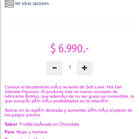
Ver otras opciones
$ 6.990.-
Conoce el lanzamiento mÃ¡s reciente de Soft Love: Hot Gel
Intimate Flavours.
El producto trae un nuevo concepto de
lubricante Ã­ntimo, que ademÃ¡s de no ser graso es comestible, lo
que sumarÃ¡ aÃºn mÃ¡s posibilidades en la relaciÃ³n.
Aplicar en la regiÃ³n deseada y aumentar aÃºn mÃ¡s el placer de
los juegos previos.
Sabor
: Frutilla baÃ±ada en Chocolate.
Para
: Mujer y hombre.