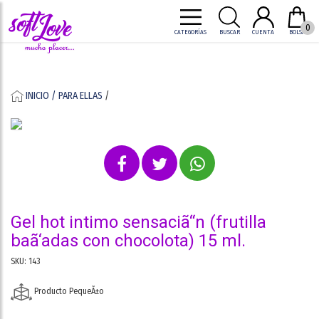
0
CATEGORÍAS
BUSCAR
CUENTA
BOLSA
INICIO /
PARA ELLAS
/
gel hot intimo sensaciã“n (frutilla
baã‘adas con chocolota) 15 ml.
SKU: 143
Producto PequeÃ±o